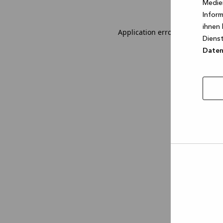
Medien
Inform
ihnen 
Application error: a client-sid
Dienst
Datens
Auswa
erlau