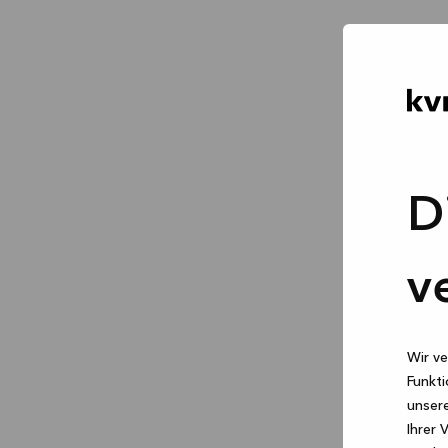
D
v
Wir ve
Funkti
unsere
Ihrer 