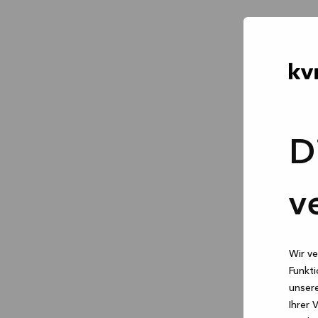
D
v
Wir ve
Funkti
unsere
Ihrer 