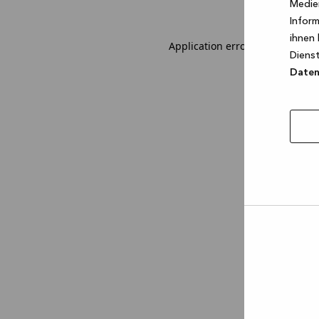
Medien
Inform
ihnen 
Application error: a client-sid
Dienst
Datens
Auswa
erlau