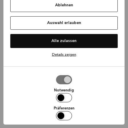
Ablehnen
information)
.
Auswahl erlauben
Alle zulassen
Details zeigen
Auswahl
erlauben
Notwendig
Präferenzen
Statistiken