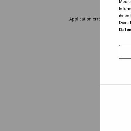
Medien
Inform
ihnen 
Application error: a client-sid
Dienst
Datens
Auswa
erlau