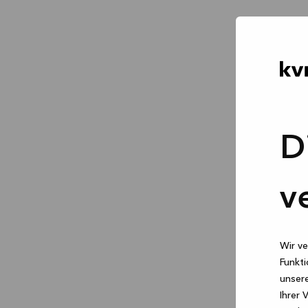
D
v
Wir ve
Funkti
unsere
Ihrer 