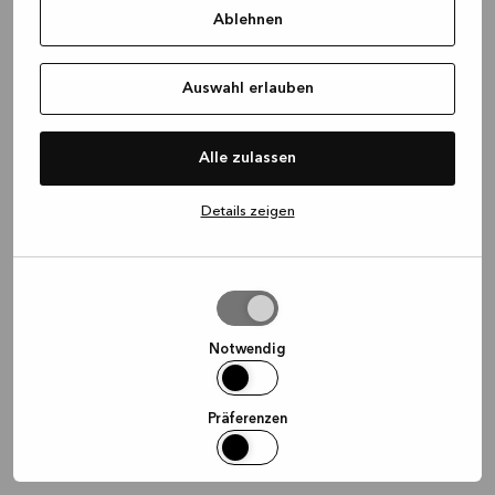
Ablehnen
information)
.
Auswahl erlauben
Alle zulassen
Details zeigen
Auswahl
erlauben
Notwendig
Präferenzen
Statistiken