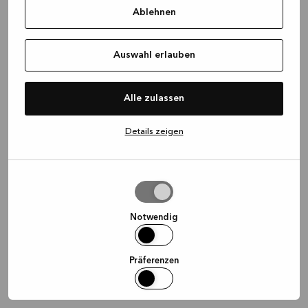
Ablehnen
information)
.
Auswahl erlauben
Alle zulassen
Details zeigen
Auswahl
erlauben
Notwendig
Präferenzen
Statistiken