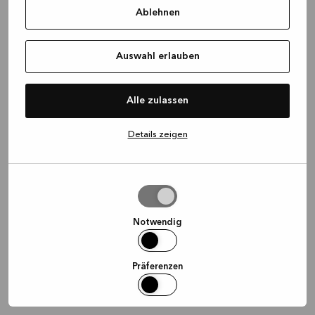
Ablehnen
information)
.
Auswahl erlauben
Alle zulassen
Details zeigen
Auswahl
erlauben
Notwendig
Präferenzen
Statistiken