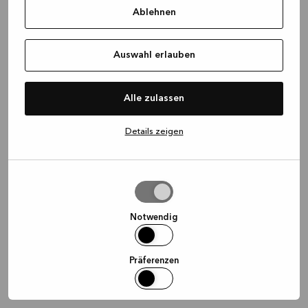
Ablehnen
information)
.
Auswahl erlauben
Alle zulassen
Details zeigen
Auswahl
erlauben
Notwendig
Präferenzen
Statistiken