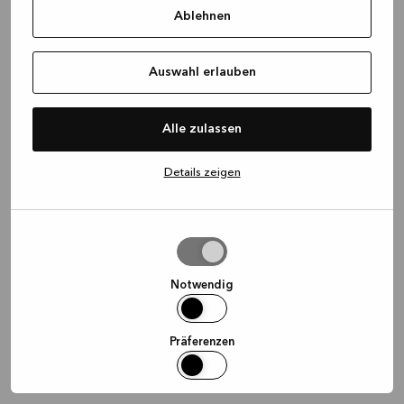
Ablehnen
information)
.
Auswahl erlauben
Alle zulassen
Details zeigen
Auswahl
erlauben
Notwendig
Präferenzen
Statistiken