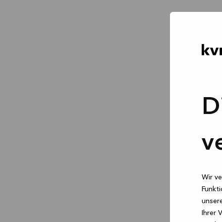
D
v
Wir ve
Funkti
unsere
Ihrer 