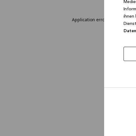
Medien
Inform
ihnen 
Application error: a client-sid
Dienst
Datens
Auswa
erlau