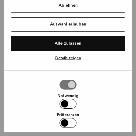
Ablehnen
information)
.
Auswahl erlauben
Alle zulassen
Details zeigen
Auswahl
erlauben
Notwendig
Präferenzen
Statistiken