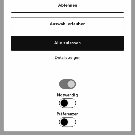
Ablehnen
information)
.
Auswahl erlauben
Alle zulassen
Details zeigen
Auswahl
erlauben
Notwendig
Präferenzen
Statistiken