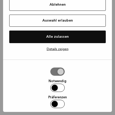
Ablehnen
information)
.
Auswahl erlauben
Alle zulassen
Details zeigen
Auswahl
erlauben
Notwendig
Präferenzen
Statistiken