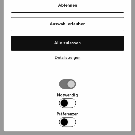
Ablehnen
information)
.
Auswahl erlauben
Alle zulassen
Details zeigen
Auswahl
erlauben
Notwendig
Präferenzen
Statistiken