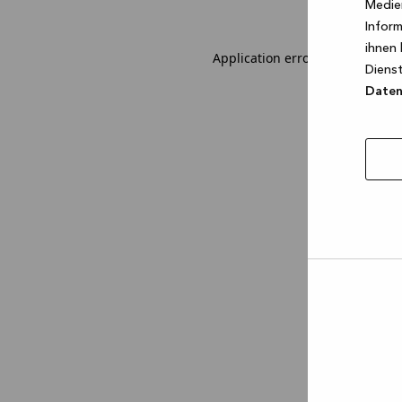
Medien
Inform
ihnen 
Application error: a client-sid
Dienst
Datens
Auswa
erlau