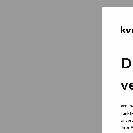
D
v
Wir ve
Funkti
unsere
Ihrer 