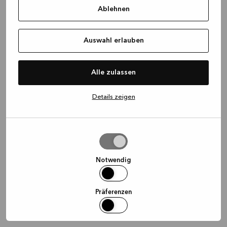
Ablehnen
information)
.
Auswahl erlauben
Alle zulassen
Details zeigen
Auswahl
erlauben
Notwendig
Präferenzen
Statistiken