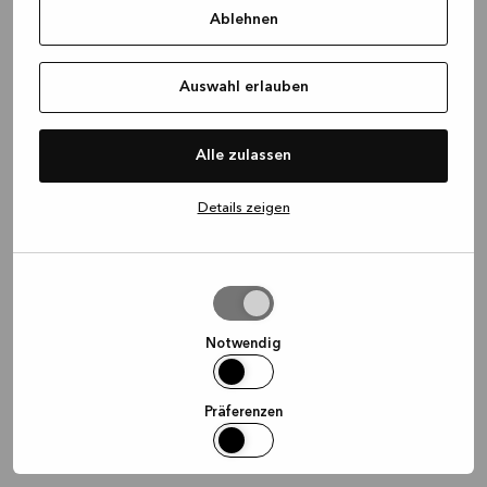
Ablehnen
information)
.
Auswahl erlauben
Alle zulassen
Details zeigen
Auswahl
erlauben
Notwendig
Präferenzen
Statistiken