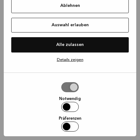
Ablehnen
information)
.
Auswahl erlauben
Alle zulassen
Details zeigen
Auswahl
erlauben
Notwendig
Präferenzen
Statistiken