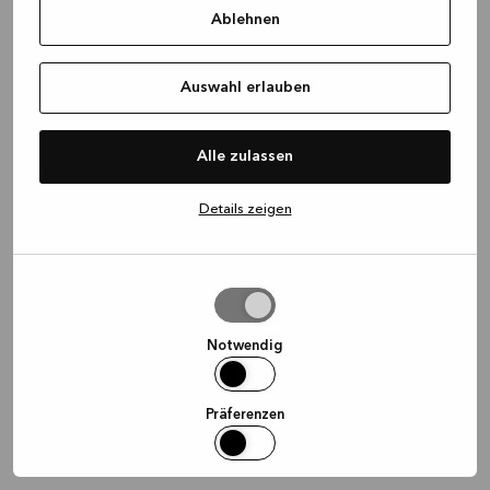
Ablehnen
information)
.
Auswahl erlauben
Alle zulassen
Details zeigen
Auswahl
erlauben
Notwendig
Präferenzen
Statistiken