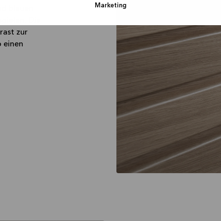
Marketing
und blauen
pielen. Die
rast zur
o einen