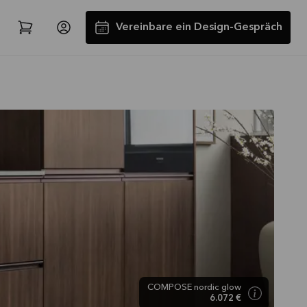
Vereinbare ein Design-Gespräch
Spare jetzt 40 % auf alle
Arbeitsplatten und Spülen*
Angebot gültig bis
2026-08-31
Mehr lesen
COMPOSE nordic glow
6.072 €