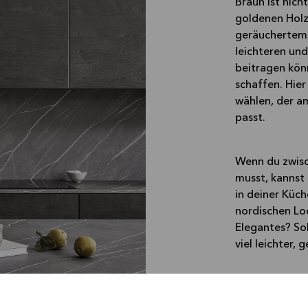
Braun ist nich
goldenen Holz
geräuchertem 
leichteren un
beitragen kön
schaffen. Hie
wählen, der am
passt.
Wenn du zwisc
musst, kannst 
in deiner Küch
nordischen L
Elegantes? Sob
viel leichter,