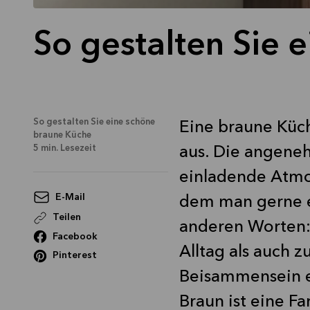
So gestalten Sie 
So gestalten Sie eine schöne
Eine braune Küc
braune Küche
5
min. Lesezeit
aus. Die angeneh
einladende Atmo
E-Mail
dem man gerne et
Teilen
anderen Worten:
Facebook
Alltag als auch 
Pinterest
Beisammensein e
Braun ist eine Fa