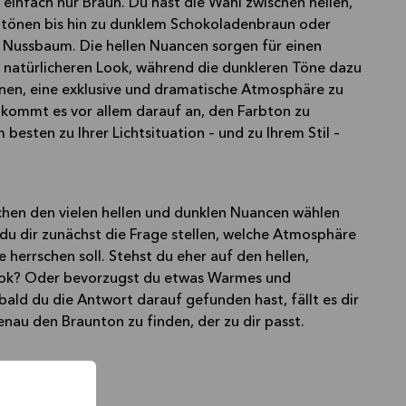
t einfach nur Braun. Du hast die Wahl zwischen hellen,
tönen bis hin zu dunklem Schokoladenbraun oder
Nussbaum. Die hellen Nuancen sorgen für einen
d natürlicheren Look, während die dunkleren Töne dazu
nen, eine exklusive und dramatische Atmosphäre zu
r kommt es vor allem darauf an, den Farbton zu
 besten zu Ihrer Lichtsituation – und zu Ihrem Stil –
hen den vielen hellen und dunklen Nuancen wählen
du dir zunächst die Frage stellen, welche Atmosphäre
e herrschen soll. Stehst du eher auf den hellen,
ook? Oder bevorzugst du etwas Warmes und
ald du die Antwort darauf gefunden hast, fällt es dir
 genau den Braunton zu finden, der zu dir passt.