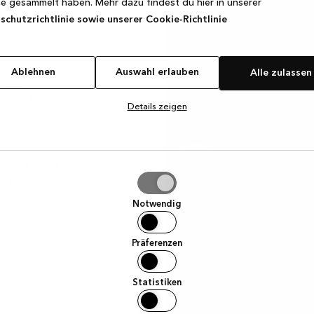
nce
e gesammelt haben. Mehr dazu findest du hier in unserer
chutzrichtlinie sowie unserer Cookie-Richtlinie
 alles um
n Flächen mit
Ablehnen
Auswahl erlauben
Alle zulassen
r oder
hr Luftigkeit
Details zeigen
eine kleine
kt.
gst, kannst
hl
eren. Das kann
ben
Notwendig
n Armatur
ür eine eher
Präferenzen
mehr
te jedoch auf
mes und
Statistiken