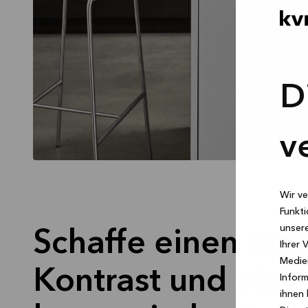
D
v
Wir ve
Funkti
unsere
Schaffe einen sch
Ihrer 
Medien
Kontrast und eine
Inform
ihnen 