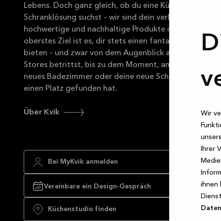
Lebens. Doch ganz gleich, ob du eine Küche, ein Bade
Schranklösung suchst – wir sind dein verlässlicher Partn
hochwertige und nachhaltige Produkte im dänischen D
D
oberstes Ziel ist es, dir stets einen fantastischen Kun
bieten – und zwar von dem Augenblick an, in dem du e
Stores betrittst, bis zu dem Moment, an dem deine ne
v
neues Badezimmer oder deine neue Schranklösung in
einen Platz gefunden hat.
Über Kvik
Wir ve
Funkti
unsere
Ihrer 
Medien
Bei MyKvik anmelden
Inform
ihnen 
Vereinbare ein Design-Gespräch
Dienst
Datens
Küchenstudio finden