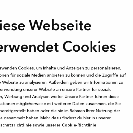
die wir für dich vorberei
zimmer oder eine
er für attraktive,
esign. Unser
iese Webseite
denservice zu
Vorname
inen unserer
ue Küche, dein
erwendet Cookies
 deinem Zuhause
E-Mail
Hiermit stimme ich zu, Marke
rwenden Cookies, um Inhalte und Anzeigen zu personalisieren,
Facebook zu Kvik's Produktso
onen für soziale Medien anbieten zu können und die Zugriffe auf
widerrufen werden, indem au
 Website zu analysieren. Außerdem geben wir Informationen zu
Verwendung unserer Website an unsere Partner für soziale
, Werbung und Analysen weiter. Unsere Partner führen diese
ationen möglicherweise mit weiteren Daten zusammen, die Sie
bereitgestellt haben oder die sie im Rahmen Ihrer Nutzung der
e gesammelt haben. Mehr dazu findest du hier in unserer
chutzrichtlinie sowie unserer Cookie-Richtlinie