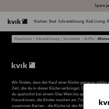
Spare j
Küchen
Bad
Schranklösung
Kvik Living
Kvik logo
Startseite
Schranklösung
Sortiment
Griffe
Minima
Wir finden, dass der Kauf einer Küche genauso schön se
Zeit, die du in dieser Küche verbringst. Dort kochst 
du quatschst bei einem Glas Wein bis spät in die Nach
Freund:innen, die Kinder machen am Tisch Hausaufgabe
zusammen Karten – die Küche ist der Mittelpunkt dein