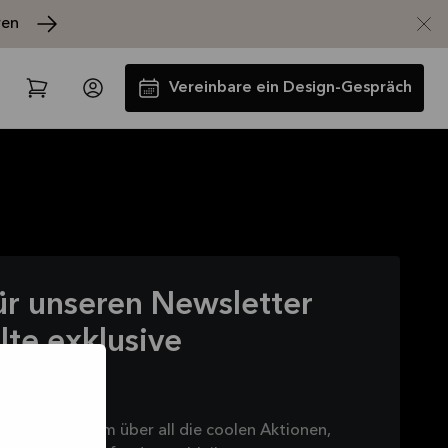
ren
Vereinbare ein Design-Gespräch
ür unseren Newsletter
Spare jetzt 40 % auf alle
lte exklusive
Arbeitsplatten und Spülen*
Angebot gültig bis
2026-08-31
Mehr lesen
wsletter an, um über all die coolen Aktionen,