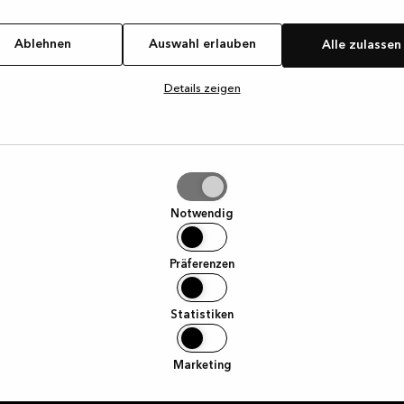
Ablehnen
Auswahl erlauben
Alle zulassen
Details zeigen
Hilfreiche Links
—
Küchenstudio finden
hl
ben
—
Ratgeber und Inspiration
Notwendig
—
Angebote
Präferenzen
—
Ausstellungsstücke
Statistiken
—
Katalog und Preisliste
Marketing
—
Montageanleitungen