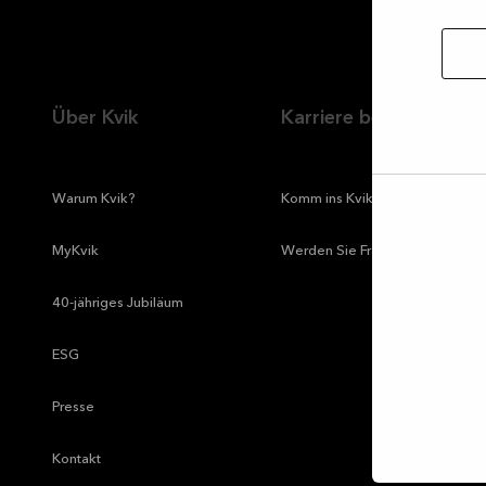
Über Kvik
Karriere bei Kvik
—
Warum Kvik?
—
Komm ins Kvik Team
Auswa
erlau
—
MyKvik
—
Werden Sie Franchise-Partner:in
—
40-jähriges Jubiläum
—
ESG
—
Presse
—
Kontakt