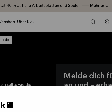
etzt 40 % auf alle Arbeitsplatten und Spülen — Mehr erfah
Webshop
Über Kvik
listic
Melde dich f
an und – erha
in sollte wie die
du das Abendessen,
Angebote
t mit deinen
n, ihr spielt
Melde dich für unseren Ne
es täglichen