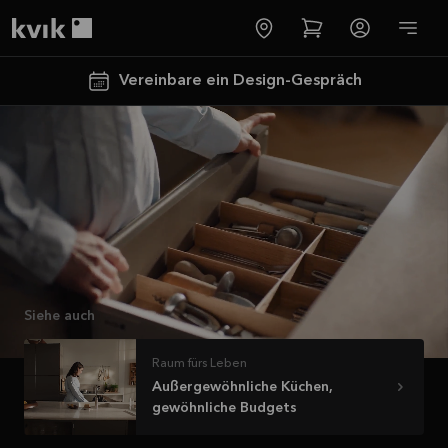
Video ansehen
Kvik logo
Vereinbare ein Design-Gespräch
Mehr erfahren
Spare jetzt 40
% auf alle
Siehe auch
Arbeitsplatten
und Spülen*
Raum fürs Leben
Außergewöhnliche Küchen,
Angebot gültig bis
gewöhnliche Budgets
2026-08-31