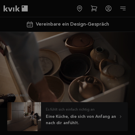
Video ansehen
Kvik logo
Vereinbare ein Design-Gespräch
Mehr erfahren
Spare jetzt 40
% auf alle
Siehe auch
Arbeitsplatten
und Spülen*
Es fühlt sich einfach richtig an
Eine Küche, die sich von Anfang an
Angebot gültig bis
nach dir anfühlt.
2026-08-31