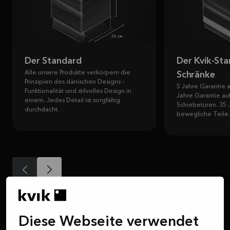
Der Standard
Der Kvik-Sta
Alle unsere Produkte verkörpern die
Schränke
Prinzipien des dänischen Designs –
5 Jahre Garantie a
Funktionalität und stilvolles Design in
Jahre Garantie au
einem. Jedes Detail ist sorgfältig
Schiebetüren. 35 
durchdacht.
bewegliche Teile.
Diese Webseite verwendet