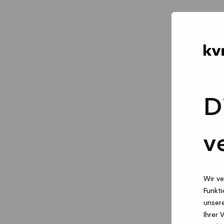
D
v
Wir ve
Funkti
unsere
Ihrer 