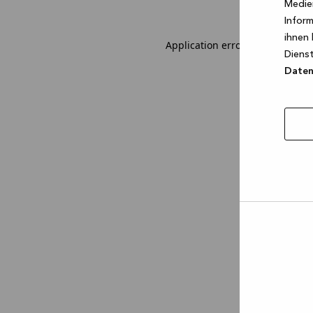
Medien
Inform
ihnen 
Application error: a client-sid
Dienst
Datens
Auswa
erlau