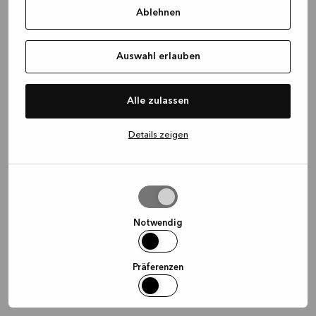
Ablehnen
information)
.
Auswahl erlauben
Alle zulassen
Details zeigen
Auswahl
erlauben
Notwendig
Präferenzen
Statistiken