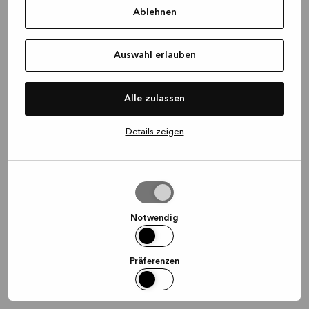
Ablehnen
information)
.
Auswahl erlauben
Alle zulassen
Details zeigen
Auswahl
erlauben
Notwendig
Präferenzen
Statistiken