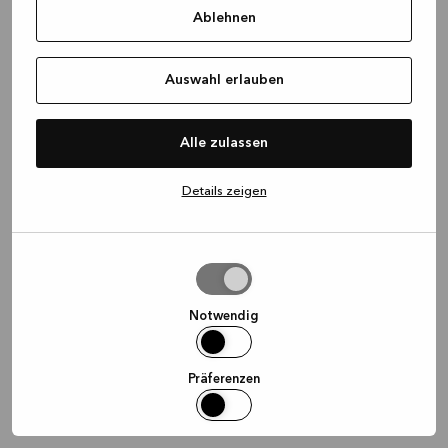
Ablehnen
information)
.
Auswahl erlauben
Alle zulassen
Details zeigen
Auswahl
erlauben
Notwendig
Präferenzen
Statistiken