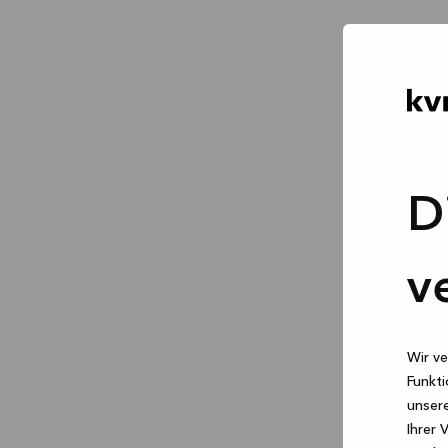
D
v
Wir ve
Funkti
unsere
Ihrer 