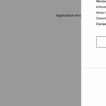
Medien
Inform
ihnen 
Application error: a client-sid
Dienst
Datens
Auswa
erlau