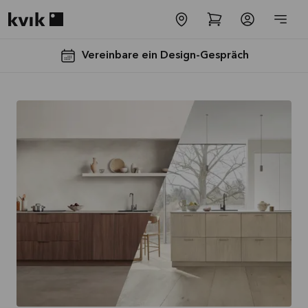
Kvik logo
Vereinbare ein Design-Gespräch
Spare jetzt 40
% auf alle
Arbeitsplatten
und Spülen*
Angebot gültig bis
2026-08-31