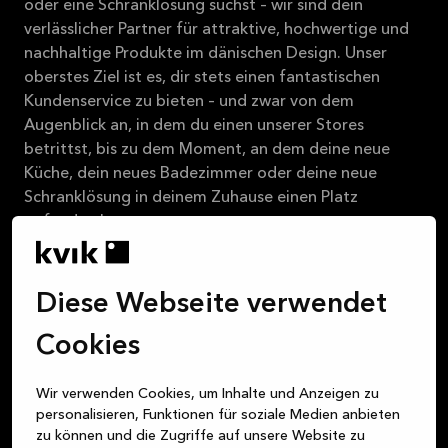
oder eine Schranklösung suchst – wir sind dein
2026-08-31
verlässlicher Partner für attraktive, hochwertige und
Mehr
nachhaltige Produkte im dänischen Design. Unser
lesen
oberstes Ziel ist es, dir stets einen fantastischen
Kundenservice zu bieten – und zwar von dem
Augenblick an, in dem du einen unserer Stores
betrittst, bis zu dem Moment, an dem deine neue
Küche, dein neues Badezimmer oder deine neue
Schranklösung in deinem Zuhause einen Platz
gefunden hat.
Über Kvik
Diese Webseite verwendet
Cookies
Bei MyKvik anmelden
Wir verwenden Cookies, um Inhalte und Anzeigen zu
personalisieren, Funktionen für soziale Medien anbieten
Vereinbare ein Design-Gespräch
zu können und die Zugriffe auf unsere Website zu