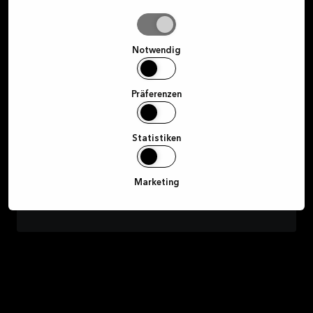
Auswahl
E-Mail
erlauben
Notwendig
Hiermit stimme ich zu, Marketingmitteilungen von Kvik
per E-Mail, SMS, Instagram und Facebook zu Kvik's
Präferenzen
Produktsortiment zu erhalten. Die Einwilligung kann
jederzeit widerrufen werden, indem auf den Link am
Ende einer erhaltenen E-Mail geklickt wird.
Statistiken
Registrieren
Marketing