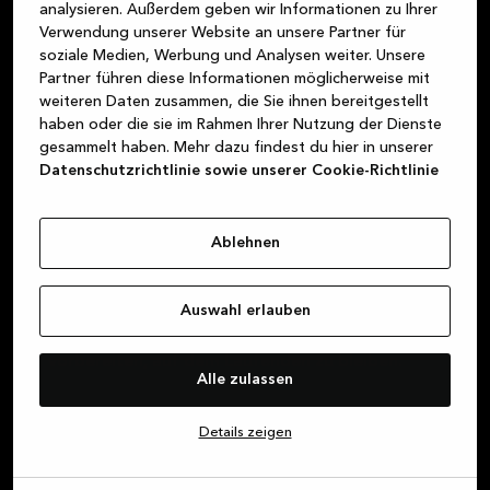
analysieren. Außerdem geben wir Informationen zu Ihrer
Küchenstudio finden
Verwendung unserer Website an unsere Partner für
soziale Medien, Werbung und Analysen weiter. Unsere
Partner führen diese Informationen möglicherweise mit
weiteren Daten zusammen, die Sie ihnen bereitgestellt
haben oder die sie im Rahmen Ihrer Nutzung der Dienste
gesammelt haben. Mehr dazu findest du hier in unserer
Datenschutzrichtlinie sowie unserer Cookie-Richtlinie
Melde dich für unseren
Newsletter an und – erhalte
Ablehnen
exklusive Angebote
Melde dich für unseren Newsletter an, um über
Auswahl erlauben
all die coolen Aktionen, die wir für dich
vorbereiten, auf dem Laufenden zu bleiben.
Alle zulassen
Details zeigen
Vorname