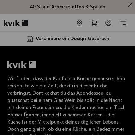
40 % auf Arbeitsplatten & Spülen
Kvik logo
Vereinbare ein Design-Gespräch
Wir finden, dass der Kauf einer Küche genauso schön
sein sollte wie die Zeit, die du in dieser Küche
verbringst. Dort kochst du das Abendessen, du
Spare jetzt 40
quatschst bei einem Glas Wein bis spät in die Nacht
mit deinen Freund:innen, die Kinder machen am Tisch
% auf alle
Hausaufgaben, ihr spielt zusammen Karten – die
Arbeitsplatten
Küche ist der Mittelpunkt deines täglichen Lebens.
und Spülen*
Doch ganz gleich, ob du eine Küche, ein Badezimmer
Angebot gültig bis