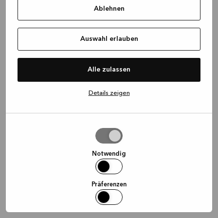
Ablehnen
information)
.
Auswahl erlauben
Alle zulassen
Details zeigen
Auswahl
erlauben
Notwendig
Präferenzen
Statistiken