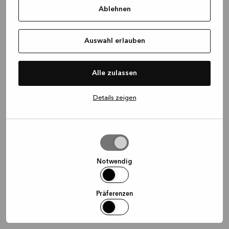
Ablehnen
information)
.
Auswahl erlauben
Alle zulassen
Details zeigen
Auswahl
erlauben
Notwendig
Präferenzen
Statistiken