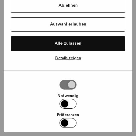
Ablehnen
information)
.
Auswahl erlauben
Alle zulassen
Details zeigen
Auswahl
erlauben
Notwendig
Präferenzen
Statistiken