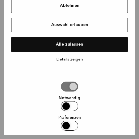
Ablehnen
information)
.
Auswahl erlauben
Alle zulassen
Details zeigen
Auswahl
erlauben
Notwendig
Präferenzen
Statistiken