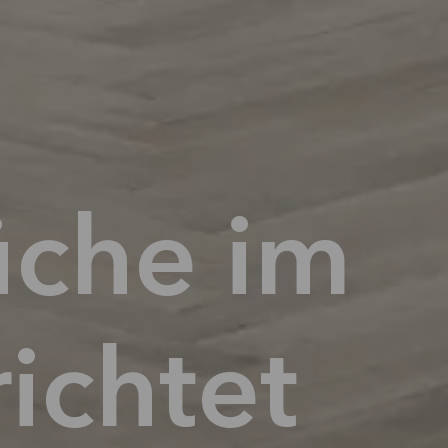
üche im
ichtet