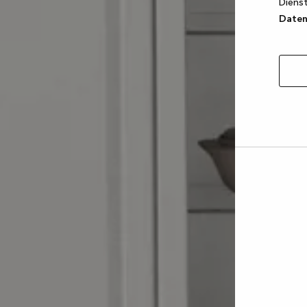
Dienst
Datens
Auswa
erlau