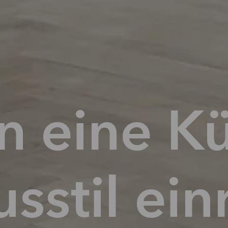
 eine K
stil einr