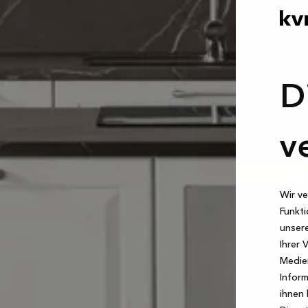
D
v
Wir ve
Funkti
unsere
Ihrer 
Medien
Inform
ihnen 