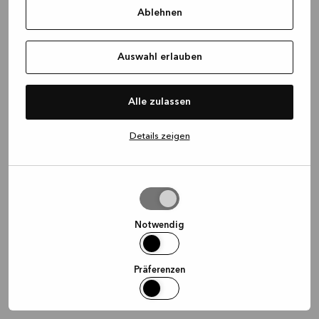
Ablehnen
information)
.
Auswahl erlauben
Alle zulassen
Details zeigen
Auswahl
erlauben
Notwendig
Präferenzen
Statistiken