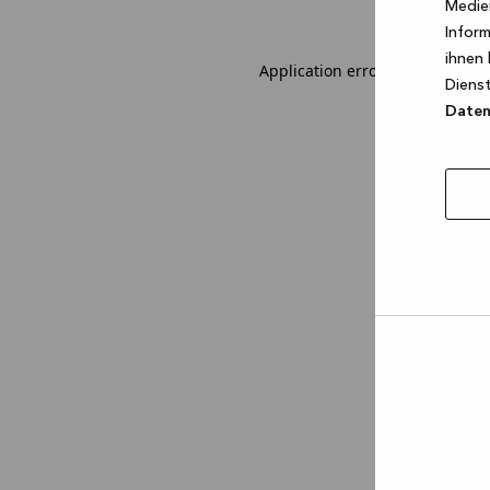
Medien
Inform
ihnen 
Application error: a client-sid
Dienst
Datens
Auswa
erlau