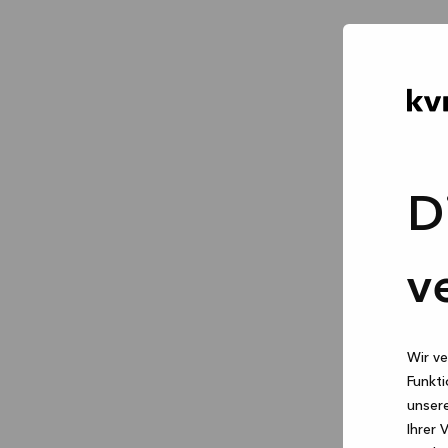
D
v
Wir ve
Funkti
unsere
Ihrer 