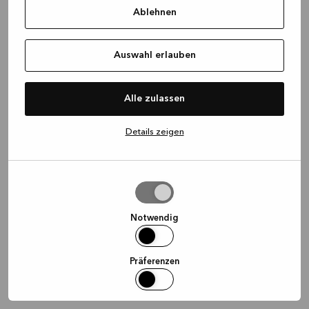
Ablehnen
information)
.
Auswahl erlauben
Alle zulassen
Details zeigen
Auswahl
erlauben
Notwendig
Präferenzen
Statistiken