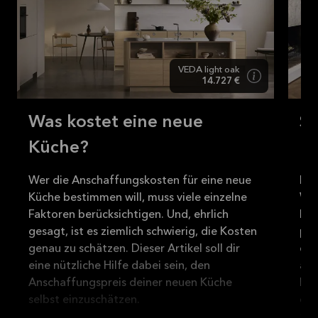
VEDA light oak
14.727 €
Was kostet eine neue
So
Küche?
K
Wer die Anschaffungskosten für eine neue
Hel
Küche bestimmen will, muss viele einzelne
Wel
Faktoren berücksichtigen. Und, ehrlich
hän
gesagt, ist es ziemlich schwierig, die Kosten
per
genau zu schätzen. Dieser Artikel soll dir
du 
eine nützliche Hilfe dabei sein, den
auc
Anschaffungspreis deiner neuen Küche
Loo
selbst einzuschätzen.
dem
für