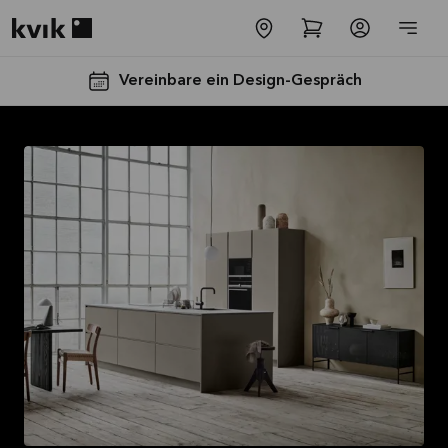
Kvik logo
Vereinbare ein Design-Gespräch
Spare jetzt 40
% auf alle
Arbeitsplatten
und Spülen*
Angebot gültig bis
2026-08-31