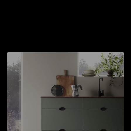
in deiner Küche. Sie ist am stärksten dem Verschleiß
ausgesetzt und somit ein wahrscheinlicher Kandidat
für eine Renovierung. Je nach Material kann dieser
Austausch aber auch recht teuer werden. Denk bei
der Auswahl der Arbeitsplatte an ihre Langlebigkeit,
das Material und die Farbe. Und überlege dir, welche
Option am besten in deinen Alltag passt.