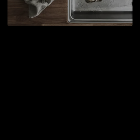
Neue Spüle
Da die Spüle in die Arbeitsplatte integriert ist, sollte
man sie beim Austauschen der Arbeitsplatte gleich
mit ersetzen. Vielleicht wolltest du ja schon immer
eine größere Spüle oder eine in einer besonderen
Farbe? Aber natürlich kannst du die Spüle auch dann
austauschen, wenn du deine alte Arbeitsplatte
behältst.
Für deine umfangreiche
Renovierung