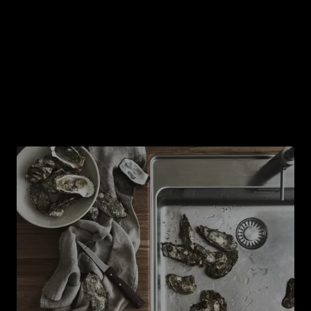
Küchenarmaturen
Falls du bei der Renovierung deiner Küche auch die
Arbeitsplatte und die Spüle austauschen willst,
solltest du auch über einen neuen Wasserhahn
nachdenken. Kein anderes Element in der Küche wird
häufiger genutzt, sodass er auch hin und wieder
erneuert werden sollte. Ein neuer Wasserhahn kann
auch den Look der Küche auffrischen.