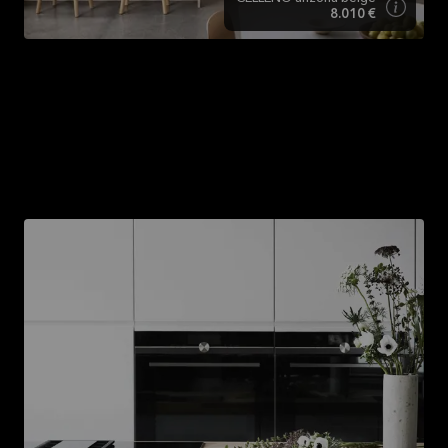
8.010 €
Neue Beleuchtung
Ergänze deine alte Küche durch neue Leuchten, um sie
funktionaler zu gestalten. Die zusätzliche
Beleuchtung kann auch an ungewöhnlichen Orten
eingebaut werden, wie zum Beispiel in dunklen
Schubladen.