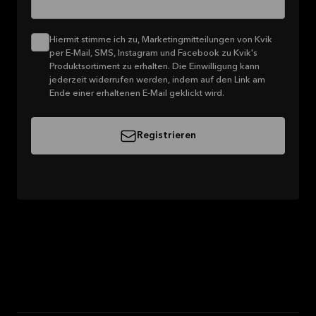
Hiermit stimme ich zu, Marketingmitteilungen von Kvik
per E-Mail, SMS, Instagram und Facebook zu Kvik's
Produktsortiment zu erhalten. Die Einwilligung kann
jederzeit widerrufen werden, indem auf den Link am
Ende einer erhaltenen E-Mail geklickt wird.
Registrieren