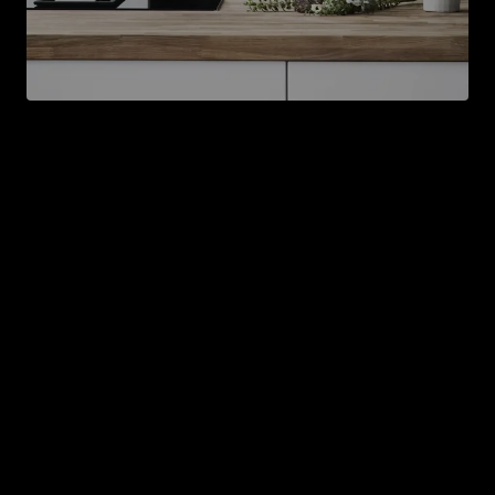
Neue Haushaltsgeräte
Neben der Arbeitsplatte gehören auch die
Haushaltsgeräte zu den großen Baustellen bei einer
Küchenrenovierung. Allerdings haben gerade die
Geräte einen großen Effekt auf das Endergebnis
deiner „neuen“ Küche. Denn sie bringen nicht nur die
Vorteile neuer Technik und Funktionen mit – neue
Haushaltsgeräte sind in der Regel energiesparender
als die alten und machen sich somit letztendlich
bezahlt.