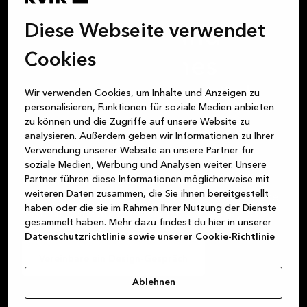
Buche ein
Diese Webseite verwendet
kostenloses und
Cookies
unverbindliches
Beratungsgespräch
Wir verwenden Cookies, um Inhalte und Anzeigen zu
personalisieren, Funktionen für soziale Medien anbieten
in deinem lokalen
zu können und die Zugriffe auf unsere Website zu
analysieren. Außerdem geben wir Informationen zu Ihrer
Geschäft.
Verwendung unserer Website an unsere Partner für
soziale Medien, Werbung und Analysen weiter. Unsere
Partner führen diese Informationen möglicherweise mit
Vereinbare noch heute ein unverbindliches
weiteren Daten zusammen, die Sie ihnen bereitgestellt
Gespräch in deinem Kvik Store vor Ort und erhalte
haben oder die sie im Rahmen Ihrer Nutzung der Dienste
kostenlos eine 3D-Zeichnung deiner Küche, deines
gesammelt haben. Mehr dazu findest du hier in unserer
Bads oder deiner Garderobe.
Datenschutzrichtlinie sowie unserer Cookie-Richtlinie
Vereinbare ein Design-Gespräch
Ablehnen